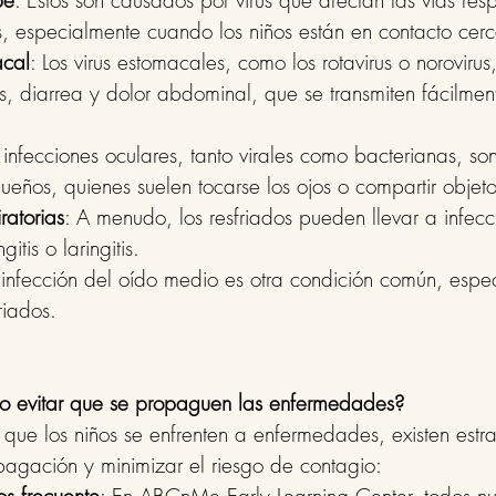
pe
: Estos son causados por virus que afectan las vías resp
, especialmente cuando los niños están en contacto cer
acal
: Los virus estomacales, como los rotavirus o norovirus
, diarrea y dolor abdominal, que se transmiten fácilment
s infecciones oculares, tanto virales como bacterianas, 
ueños, quienes suelen tocarse los ojos o compartir objet
ratorias
: A menudo, los resfriados pueden llevar a infec
itis o laringitis.
 infección del oído medio es otra condición común, espe
riados.
o evitar que se propaguen las enfermedades?
 que los niños se enfrenten a enfermedades, existen estra
pagación y minimizar el riesgo de contagio: