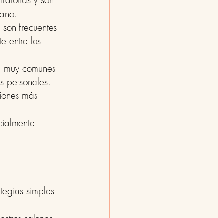
iratorias y son 
cano.
, son frecuentes 
e entre los 
son muy comunes 
os personales.
ciones más 
cialmente 
tegias simples 