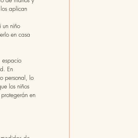
ado de manos y 
 los aplican 
 un niño 
nerlo en casa 
n espacio 
d. En 
o personal, lo 
ue los niños 
 protegerán en 