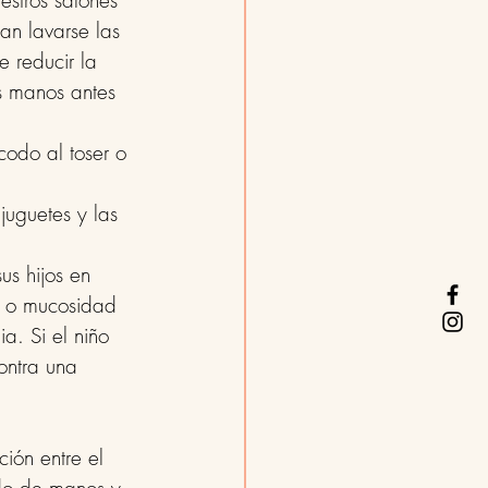
estros salones 
an lavarse las 
 reducir la 
s manos antes 
codo al toser o 
juguetes y las 
us hijos en 
e o mucosidad 
a. Si el niño 
ontra una 
ión entre el 