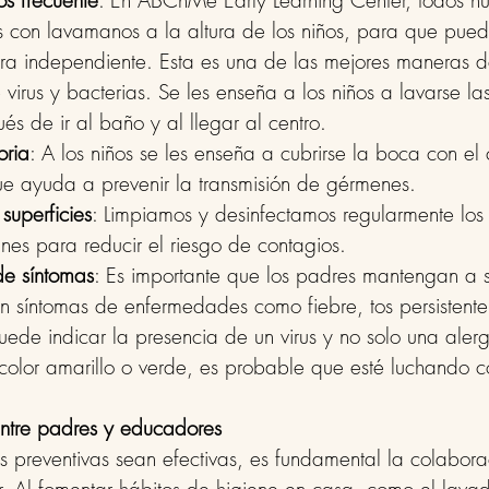
s frecuente
: En ABCnMe Early Learning Center, todos nu
 con lavamanos a la altura de los niños, para que pued
 independiente. Esta es una de las mejores maneras de
irus y bacterias. Se les enseña a los niños a lavarse la
s de ir al baño y al llegar al centro.
oria
: A los niños se les enseña a cubrirse la boca con el 
que ayuda a prevenir la transmisión de gérmenes.
superficies
: Limpiamos y desinfectamos regularmente los 
nes para reducir el riesgo de contagios.
de síntomas
: Es importante que los padres mantengan a s
an síntomas de enfermedades como fiebre, tos persistent
puede indicar la presencia de un virus y no solo una alergi
color amarillo o verde, es probable que esté luchando c
entre padres y educadores
 preventivas sean efectivas, es fundamental la colaborac