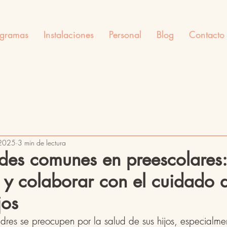
ogramas
Instalaciones
Personal
Blog
Contacto
 2025
3 min de lectura
des comunes en preescolares
s y colaborar con el cuidado 
jos
adres se preocupen por la salud de sus hijos, especialm