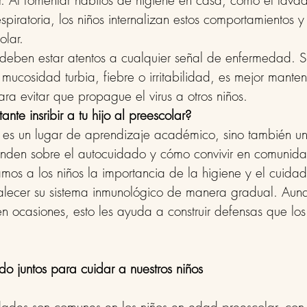
r. Al fomentar hábitos de higiene en casa, como el lav
espiratoria, los niños internalizan estos comportamientos y
olar.
eben estar atentos a cualquier señal de enfermedad. Si
mucosidad turbia, fiebre o irritabilidad, es mejor mante
ra evitar que propague el virus a otros niños.
nte insribir a tu hijo al preescolar?
o es un lugar de aprendizaje académico, sino también u
enden sobre el autocuidado y cómo convivir en comunida
s a los niños la importancia de la higiene y el cuidad
alecer su sistema inmunológico de manera gradual. Aunq
 ocasiones, esto les ayuda a construir defensas que los
do juntos para cuidar a nuestros niños