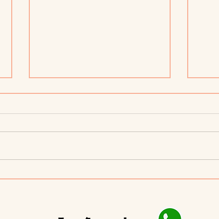
Primeros Pasos en el
La H
Preescolar: Cómo Hacer de la
ABCn
Transición una Experiencia
Nutr
Positiva
Salu