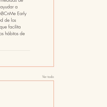
n medidas de 
 ayudar a 
n ABCnMe Early 
d de los 
ue facilita 
os hábitos de 
Ver todo