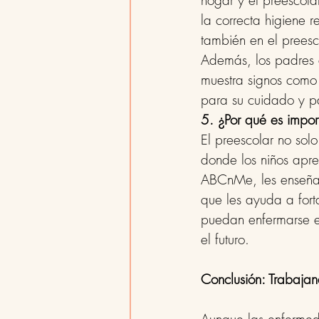
hogar y el preescola
la correcta higiene r
también en el preesc
Además, los padres d
muestra signos como 
para su cuidado y pa
5. ¿Por qué es importa
El preescolar no sol
donde los niños apr
ABCnMe, les enseñamo
que les ayuda a fort
puedan enfermarse en
el futuro.
Conclusión: Trabajan