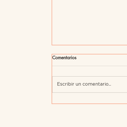
Comentarios
Escribir un comentario...
Preescolar y Crianza en el
Hogar: Una Alianza Clave
para el Desarrollo Infantil