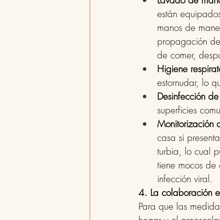
Lavado de mano
están equipados
manos de manera
propagación de v
de comer, despué
Higiene respirat
estornudar, lo 
Desinfección de 
superficies comu
Monitorización 
casa si present
turbia, lo cual 
tiene mocos de 
infección viral.
4. La colaboración 
Para que las medidas