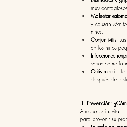
Resfriados y gri
muy contagiosos
Malestar estom
y causan vómitos
niños.
Conjuntivitis
: La
en los niños peq
Infecciones respi
serias como faring
Otitis media
: La
después de resf
3. Prevención: ¿Cóm
Aunque es inevitable
para prevenir su pro