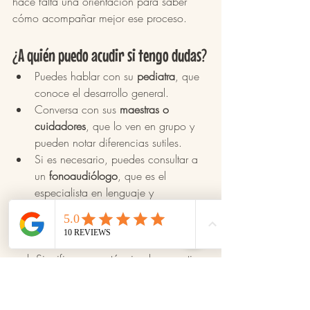
hace falta una orientación para saber 
cómo acompañar mejor ese proceso.
¿A quién puedo acudir si tengo dudas?
Puedes hablar con su 
pediatra
, que 
conoce el desarrollo general.
Conversa con sus 
maestras o 
cuidadores
, que lo ven en grupo y 
pueden notar diferencias sutiles.
Si es necesario, puedes consultar a 
un 
fonoaudiólogo
, que es el 
especialista en lenguaje y 
comunicación infantil.
Pedir ayuda no significa que algo esté 
mal. Significa que estás siendo proactivo 
como madre o padre.