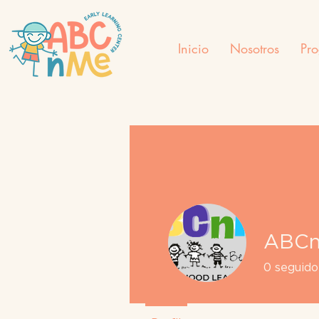
Inicio
Nosotros
Pr
ABC
0
seguido