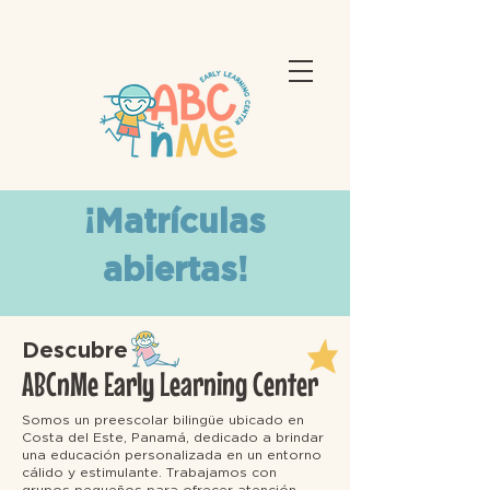
¡Matrículas
abiertas!
Descubre
ABCnMe Early Learning Center
Somos un preescolar bilingüe ubicado en
Costa del Este, Panamá, dedicado a brindar
una educación personalizada en un entorno
cálido y estimulante. Trabajamos con