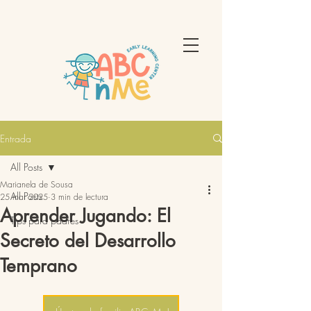
Entrada
All Posts
Marianela de Sousa
All Posts
25 mar 2025
3 min de lectura
Aprender Jugando: El
Tips para padres
Secreto del Desarrollo
Temprano