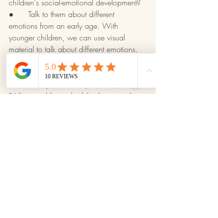
children's social-emotional development?
●      Talk to them about different 
emotions from an early age. With 
younger children, we can use visual 
material to talk about different emotions. 
●      Model the emotions and behaviors 
we want our children to show. 
●      Ask open-ended questions, such as 
"What would you do if this happened to 
you?", "How do you think your sibling felt 
after that?", "What can we do to feel 
better?", "What can we do to make 
ourselves feel better?".
●      Read stories together or watch 
movies to talk with our children about 
different social situations and how each 
person might feel.
●      Be receptive to our children’s 
emotions and behaviors, as this will help 