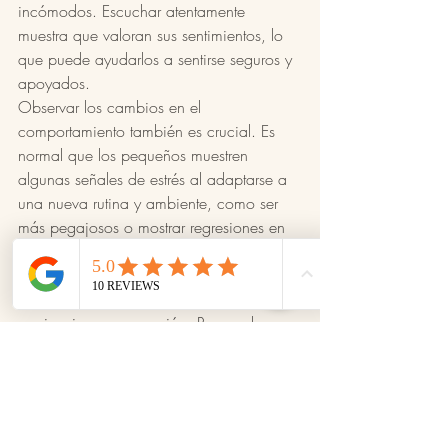
incómodos. Escuchar atentamente 
muestra que valoran sus sentimientos, lo 
que puede ayudarlos a sentirse seguros y 
apoyados.
Observar los cambios en el 
comportamiento también es crucial. Es 
normal que los pequeños muestren 
algunas señales de estrés al adaptarse a 
una nueva rutina y ambiente, como ser 
más pegajosos o mostrar regresiones en 
comportamientos como el entrenamiento 
para ir al baño. Estos son a menudo 
temporales y pueden abordarse con 
paciencia y comprensión. Responder a 
estas señales proporcionando apoyo y 
tranquilidad extra puede ayudarlos a 
adaptarse más suavemente al entorno 
preescolar.