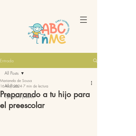
Entrada
All Posts
Marianela de Sousa
All Posts
16 may 2024
7 min de lectura
Preparando a tu hijo para
Tips para padres
el preescolar