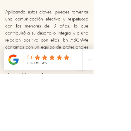
Aplicando estas claves, puedes fomentar 
una comunicación efectiva y respetuosa 
con los menores de 3 años, lo que 
contribuirá a su desarrollo integral y a una 
relación positiva con ellos. En 
ABCnMe
contamos con un 
equipo de profesionales 
expertos
 en estimulación temprana y 
comunicación asertiva, dedicados a criar 
niños con habilidades emocionales 
sólidas. Nuestro objetivo es que crezcan 
para ser adultos con alta inteligencia 
emocional.
Entendemos que los primeros años de 
vida son vitales para el desarrollo 
emocional y social. Por eso, ofrecemos 
programas personalizados que incluyen 