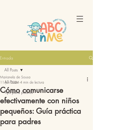
Entrada
All Posts
Marianela de Sousa
All Posts
11 jun 2024
4 min de lectura
Cómo comunicarse
Tips para padres
efectivamente con niños
pequeños: Guía práctica
para padres